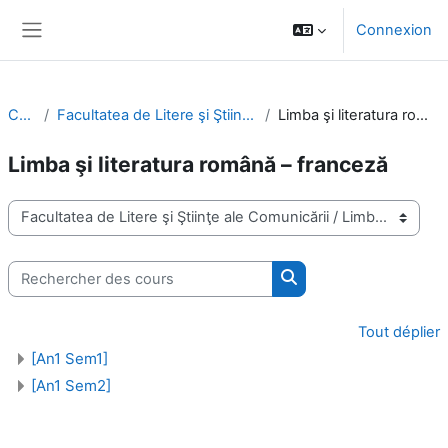
Passer au contenu principal
Connexion
Panneau latéral
Cours
Facultatea de Litere şi Ştiinţe ale Comunicării
Limba şi literatura română – franceză
Limba şi literatura română – franceză
Catégories de cours
Rechercher des cours
Rechercher des cours
Tout déplier
[An1 Sem1]
[An1 Sem2]