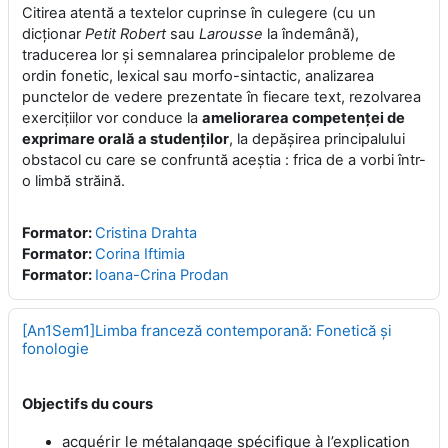
Citirea atentă a textelor cuprinse în culegere (cu un
dicţionar
Petit Robert
sau
Larousse
la îndemână),
traducerea lor şi semnalarea principalelor probleme de
ordin fonetic, lexical sau morfo-sintactic, analizarea
punctelor de vedere prezentate în fiecare text, rezolvarea
exerciţiilor vor conduce la
ameliorarea competenţei de
exprimare orală a studenţilor
, la depăşirea principalului
obstacol cu care se confruntă aceştia : frica de a vorbi într-
o limbă străină.
Formator:
Cristina Drahta
Formator:
Corina Iftimia
Formator:
Ioana-Crina Prodan
[An1Sem1]Limba franceză contemporană: Fonetică și
fonologie
Objectifs du cours
acquérir le métalangage spécifique à l’explication