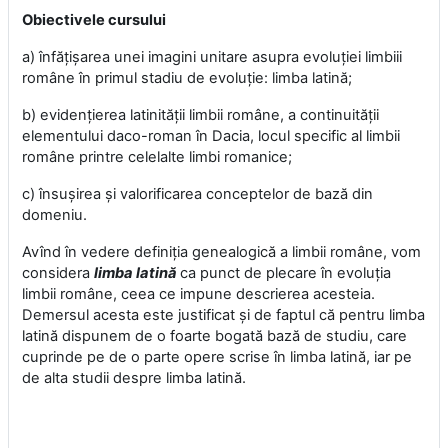
Obiectivele cursului
a) înfăţişarea unei imagini unitare asupra evoluţiei limbiii
române în primul stadiu de evoluţie: limba latină;
b) evidenţierea latinităţii limbii române, a continuităţii
elementului daco-roman în Dacia, locul specific al limbii
române printre celelalte limbi romanice;
c) însuşirea şi valorificarea conceptelor de bază din
domeniu.
Avînd în vedere definiţia genealogică a limbii române, vom
considera
limba latină
ca punct de plecare în evoluţia
limbii române, ceea ce impune descrierea acesteia.
Demersul acesta este justificat şi de faptul că pentru limba
latină dispunem de o foarte bogată bază de studiu, care
cuprinde pe de o parte opere scrise în limba latină, iar pe
de alta studii despre limba latină.