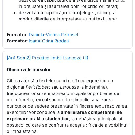
dezvoltarea capacităţii de a avea discernămînt critic
în preluarea şi asumarea opiniilor criticilor literari;
dezvoltarea capacităţii de a înţelege şi accepta
moduri diferite de interpretare a unui text literar.
Formator:
Daniela-Viorica Petrosel
Formator:
Ioana-Crina Prodan
[An1 Sem2] Practica limbii franceze (II)
Obiectivele cursului
Citirea atentă a textelor cuprinse în culegere (cu un
dicţionar
Petit Robert
sau
Larousse
la îndemână),
traducerea lor şi semnalarea principalelor probleme de
ordin fonetic, lexical sau morfo-sintactic, analizarea
punctelor de vedere prezentate în fiecare text, rezolvarea
exerciţiilor vor conduce la
ameliorarea competenţei de
exprimare orală a studenţilor
, la depăşirea principalului
obstacol cu care se confruntă aceştia : frica de a vorbi într-
o limbă străină.