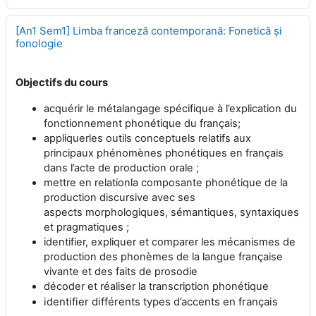
[An1 Sem1] Limba franceză contemporană: Fonetică și
fonologie
Objectifs du cours
acquérir le métalangage spécifique à l’explication du
fonctionnement phonétique du français;
appliquerles outils conceptuels relatifs aux
principaux phénomènes phonétiques en français
dans l’acte de production orale ;
mettre en relationla composante phonétique de la
production discursive avec ses
aspects morphologiques, sémantiques, syntaxiques
et pragmatiques ;
identifier, expliquer et comparer les mécanismes de
production des phonèmes de la langue française
vivante et des faits de prosodie
décoder et réaliser la transcription phonétique
identifier différents types d’accents en français