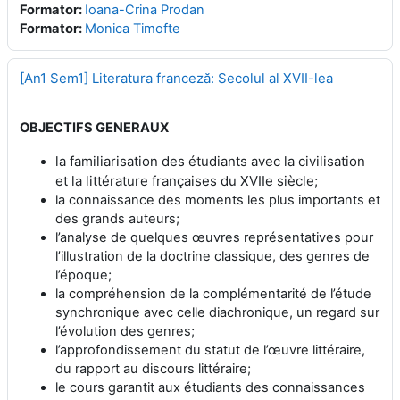
Formator:
Ioana-Crina Prodan
Formator:
Monica Timofte
[An1 Sem1] Literatura franceză: Secolul al XVII-lea
OBJE
CTIFS GENERAUX
la familiarisation des étudiants avec la civilisation
et la littérature françaises du XVIIe siècle;
la connaissance des moments les plus importants et
des grands auteurs;
l’analyse de quelques œuvres représentatives pour
l’illustration de la doctrine classique, des genres de
l’époque;
la compréhension de la complémentarité de l’étude
synchronique avec celle diachronique, un regard sur
l’évolution des genres;
l’approfondissement du statut de l’œuvre littéraire,
du rapport au discours littéraire;
le cours garantit aux étudiants des connaissances