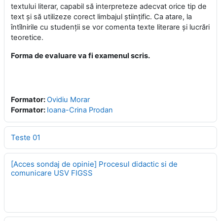
textului literar, capabil să interpreteze adecvat orice tip de
text şi să utilizeze corect limbajul ştiinţific. Ca atare, la
întîlnirile cu studenţii se vor comenta texte literare şi lucrări
teoretice.
Forma de evaluare va fi examenul scris.
Formator:
Ovidiu Morar
Formator:
Ioana-Crina Prodan
Teste 01
[Acces sondaj de opinie] Procesul didactic si de
comunicare USV FIGSS