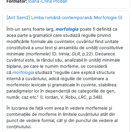
Formator:
Ioana-Crina Prodan
[An1 Sem2] Limba română contemporană: Morfologie (I)
Într-un sens foarte larg,
morfologia
poate fi definită ca
acea parte a gramaticii care studiază regulile privind
modificările formale ale cuvintelor, cuvântul fiind unitate
constitutivă a unui text şi ansamblu de
unităţi constitutive
minimale (morfemele)
(D. Irimia,
GLR
, p.22). Deoarece
cuvântul este, la rândul său, analizabil în unităţi minimale
biplane, pe care le numim
morfeme
, se consideră
că
morfologia
studiază “regulile care explică structura
internă a cuvântului, adică regulile de combinare a
morfemelor lexicale şi gramaticale în cuvinte, stabilirea
paradigmelor lor în dependenţă de categoriile de gen,
număr, caz etc.” (I. Iordan, V. Robu,
LRC,
p.348).
În lucrarea de faţă vom avea în vedere morfemele şi
combinaţiile de morfeme în limitele cuvântului atât din
punct de vedere formal, cât şi din punctul de vedere al
conţinutului.