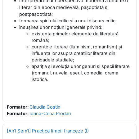
interpretarea din perspectivă modernă a unui text
literar din epoca medievală, pașoptistă și
postpașoptistă;
formarea spiritului critic și a unui discurs critic;
însuşirea unor noţiuni generale privind:
existența primelor elemente de literatură
română;
curentele literare (iluminism, romantism) și
influența lor asupra creațiilor literare din
perioadele studiate;
apariția și evoluția unor genuri și specii literare
(romanul, nuvela, eseul, comedia, drama
istorică.
Formator:
Claudia Costin
Formator:
Ioana-Crina Prodan
[An1 Sem1] Practica limbii franceze (I)