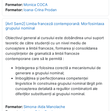
Formator:
Monica COCA
Formator:
Ioana-Crina Prodan
[An1 Sem2] Limba franceză contemporană: Morfosintaxa
grupului nominal
Obiectivul general al cursului este dobândirea unui suport
teoretic de către studenţii cu un nivel mediu de
cunoaştere a limbii franceze, formarea şi consolidarea
cunoştinţelor de gramatică a limbii franceze
contemporane care să le permită :
înţelegerea şi folosirea corectă a mecanismului de
generare a grupului nominal;
îmbogăţirea şi perfecţionarea competenţei
lingvistice în construirea grupului nominal lărgit prin
cunoaşterea detaliată a regulilor combinatorii ale
diferiţilor substituenţi ai grupului nominal.
Formator:
Simona-Aida Manolache