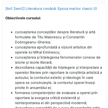
[An1 Sem2] Literatura română: Epoca marilor clasici (I)
Obiectivele cursului:
cunoaşterea concepţiilor despre literatură şi artă
formulate de Titu Maiorescu şi Constantin
Dobrogeanu-Gherea;
cunoaşterea aprofundată a viziunii artistice din
operele lui Mihai Eminescu;
cunoaşterea şi înţelegerea fenomenelor conexe de
istorie şi teorie literară;
dezvoltarea capacităţii de înţelegere şi interpretare a
operelor literare prin raportare la conştiinţa artistică a
autoului, la contextul estetic şi ideologic în care
opera se construieşte, la contextul operei înseşi
privite în ansamblul ei;
formarea competenţelor de evaluare a operei prin
raportare la exegeza critică existentă şi
reinterpretarea ei din perspectivă modernă;