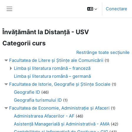
Sari la conţinutul principal
Conectare
Panou lateral
Învățământ la Distanță - USV
Categorii curs
Restrânge toate secțiunile
Facultatea de Litere şi Ştiinţe ale Comunicării
(1)
Limba şi literatura română – franceză
Limba şi literatura română – germană
Facultatea de Istorie, Geografie și Științe Sociale
(1)
Geografie ID
(46)
Geografia turismului ID
(1)
Facultatea de Economie, Administraţie şi Afaceri
(1)
Administrarea Afacerilor - AF
(46)
Asistenţă Managerială şi Administrativă - AMA
(42)
Contabilitate şi Informatică de Gestiune - CIG