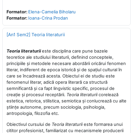
Formator:
Elena-Camelia Biholaru
Formator:
Ioana-Crina Prodan
[An1 Sem2] Teoria literaturii
Teoria literaturii
este disciplina care pune bazele
teoretice ale studiului literaturii, definind conceptele,
principiile şi metodele necesare abordării oricărui fenomen
literar, indiferent de epoca istorică şi de spaţiul cultural în
care se încadrează acesta. Obiectul ei de studiu este
fenomenul literar, adică opera literară ca structură
semnificantă şi ca fapt lingvistic specific, procesul de
creaţie şi procesul receptării.
Teoria literaturii
corelează
estetica, retorica, stilistica, semiotica şi conlucrează cu alte
ştiinţe autonome, precum sociologia, psihologia,
antropologia, filozofia etc.
Obiectivul cursului de
Teoria literaturii
este formarea unui
cititor profesionist, familiarizat cu mecanismele producerii