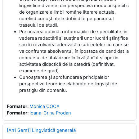
lingvistice diverse, din perspectiva modului specific
de organizare a limbii române literare actuale,
corelînd cunoştinţele dobîndite pe parcursul
traseului de studii.
Prelucrarea optimă a informaţiilor de specialitate, în
vederea redactării şi susţinerii unor lucrări ştiinţifice
sau în rezolvarea adecvată a subiectelor cu care se
va confrunta absolventul, în ipostaza de candidat la
concursul de titularizare în învăţămînt şi apoi în
activitatea didactică de la catedră (definitivat,
examene de grad).
Cunoaşterea și aprofundarea principalelor
perspective teoretice elaborate de lingvişti de
prestigiu din domeniu.
Formator:
Monica COCA
Formator:
Ioana-Crina Prodan
[An1 Sem1] Lingvistică generală