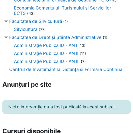
(43)
Economia Comerţului, Turismului şi Serviciilor -
ECTS
(43)
Facultatea de Silvicultură
(1)
Silvicultură
(77)
Facultatea de Drept şi Ştiinte Administrative
(1)
Administraţie Publică ID - AN I
(10)
Administraţie Publică ID - AN II
(11)
Administraţie Publică ID - AN III
(7)
Centrul de Învăţământ la Distanţă şi Formare Continuă
Anunțuri pe site
Nici o intervenţie nu a fost publicată la acest subiect
Cursuri disponibile