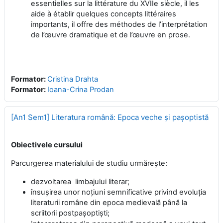
essentielles sur la littérature du XVIIe siècle, il les
aide à établir quelques concepts littéraires
importants, il offre des méthodes de l’interprétation
de l’œuvre dramatique et de l’œuvre en prose.
Formator:
Cristina Drahta
Formator:
Ioana-Crina Prodan
[An1 Sem1] Literatura română: Epoca veche şi paşoptistă
Obiectivele cursului
Parcurgerea materialului de studiu urmăreşte:
dezvoltarea limbajului literar;
însuşirea unor noţiuni semnificative privind evoluția
literaturii române din epoca medievală până la
scriitorii postpașoptiști;