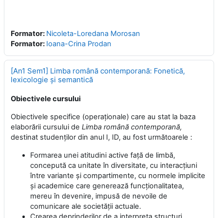
Formator:
Nicoleta-Loredana Morosan
Formator:
Ioana-Crina Prodan
[An1 Sem1] Limba română contemporană: Fonetică,
lexicologie şi semantică
Obiectivele cursului
Obiectivele specifice (operaţionale) care au stat la baza
elaborării cursului de
Limba română contemporană,
destinat studenților din anul I, ID, au fost următoarele :
Formarea unei atitudini active faţă de limbă,
concepută ca unitate în diversitate, cu interacţiuni
între variante şi compartimente, cu normele implicite
şi academice care generează funcţionalitatea,
mereu în devenire, impusă de nevoile de
comunicare ale societăţii actuale.
Crearea deprinderilor de a interpreta structuri